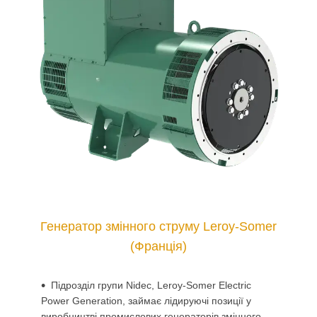
Генератор змінного струму Leroy-Somer
(Франція)
Підрозділ групи Nidec, Leroy-Somer Electric
Power Generation, займає лідируючі позиції у
виробництві промислових генераторів змінного