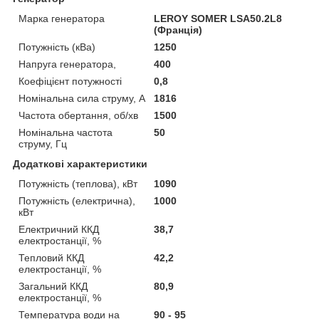
Марка генератора
LEROY SOMER LSA50.2L8
(Франція)
Потужність (кВа)
1250
Напруга генератора,
400
Коефіцієнт потужності
0,8
Номінальна сила струму, А
1816
Частота обертання, об/хв
1500
Номінальна частота
50
струму, Гц
Додаткові характеристики
Потужність (теплова), кВт
1090
Потужність (електрична),
1000
кВт
Електричний ККД
38,7
електростанції, %
Тепловий ККД
42,2
електростанції, %
Загальний ККД
80,9
електростанції, %
Температура води на
90 - 95