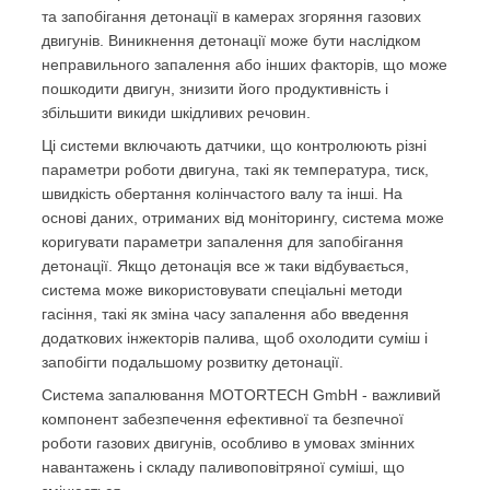
та запобігання детонації в камерах згоряння газових
двигунів. Виникнення детонації може бути наслідком
неправильного запалення або інших факторів, що може
пошкодити двигун, знизити його продуктивність і
збільшити викиди шкідливих речовин.
Ці системи включають датчики, що контролюють різні
параметри роботи двигуна, такі як температура, тиск,
швидкість обертання колінчастого валу та інші. На
основі даних, отриманих від моніторингу, система може
коригувати параметри запалення для запобігання
детонації. Якщо детонація все ж таки відбувається,
система може використовувати спеціальні методи
гасіння, такі як зміна часу запалення або введення
додаткових інжекторів палива, щоб охолодити суміш і
запобігти подальшому розвитку детонації.
Система запалювання MOTORTECH GmbH - важливий
компонент забезпечення ефективної та безпечної
роботи газових двигунів, особливо в умовах змінних
навантажень і складу паливоповітряної суміші, що