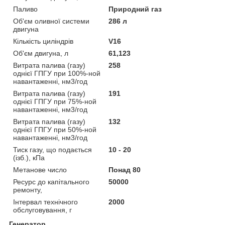
Паливо
Природний газ
Об'єм оливної системи
286 л
двигуна
Кількість циліндрів
V16
Об'єм двигуна, л
61,123
Витрата палива (газу)
258
однієї ГПГУ при 100%-ной
навантаженні, нм3/год
Витрата палива (газу)
191
однієї ГПГУ при 75%-ной
навантаженні, нм3/год
Витрата палива (газу)
132
однієї ГПГУ при 50%-ной
навантаженні, нм3/год
Тиск газу, що подається
10 - 20
(ізб.), кПа
Метанове число
Понад 80
Ресурс до капітального
50000
ремонту,
Інтервал технічного
2000
обслуговування, г
Генератор