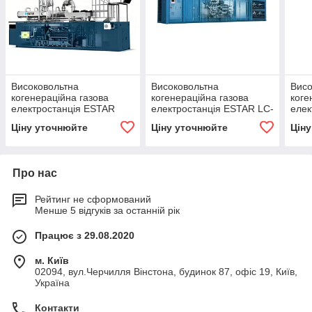
Високовольтна
Високовольтна
Висо
когенераційна газова
когенераційна газова
коге
електростанція ESTAR
електростанція ESTAR LC-
елек
PC-1250С OM-NG (6.3kV)
1250C OM-NG (6.3kV)
WC-
Ціну уточнюйте
Ціну уточнюйте
Цін
(10.
Про нас
Рейтинг не сформований
Менше 5 відгуків за останній рік
Працює з 29.08.2020
м. Київ
02094, вул.Черчилля Вінстона, будинок 87, офіс 19, Київ,
Україна
Контакти