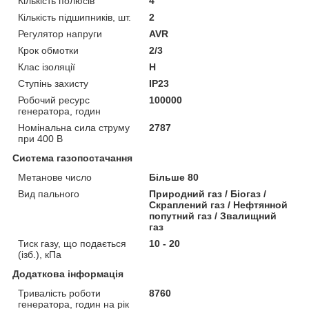
Кількість полюсів
4
Кількість підшипників, шт.
2
Регулятор напруги
AVR
Крок обмотки
2/3
Клас ізоляції
Н
Ступінь захисту
IP23
Робочий ресурс
100000
генератора, годин
Номінальна сила струму
2787
при 400 В
Система газопостачання
Метанове число
Більше 80
Вид пального
Природний газ / Біогаз /
Скраплений газ / Нефтянной
попутний газ / Звалищний
газ
Тиск газу, що подається
10 - 20
(ізб.), кПа
Додаткова інформація
Тривалість роботи
8760
генератора, годин на рік