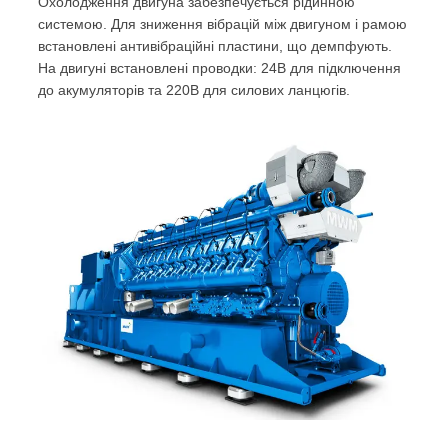
Охолодження двигуна забезпечується рідинною
системою. Для зниження вібрацій між двигуном і рамою
встановлені антивібраційні пластини, що демпфують.
На двигуні встановлені проводки: 24В для підключення
до акумуляторів та 220В для силових ланцюгів.