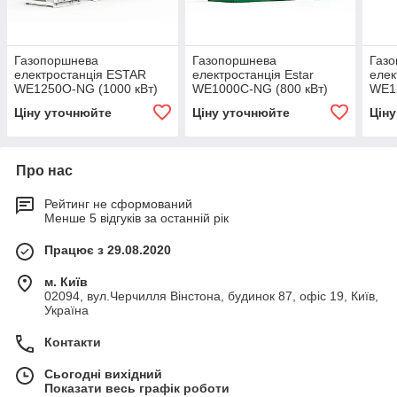
Газопоршнева
Газопоршнева
Газ
електростанція ESTAR
електростанція Estar
елек
WE1250O-NG (1000 кВт)
WE1000С-NG (800 кВт)
WE12
Ціну уточнюйте
Ціну уточнюйте
Цін
Про нас
Рейтинг не сформований
Менше 5 відгуків за останній рік
Працює з 29.08.2020
м. Київ
02094, вул.Черчилля Вінстона, будинок 87, офіс 19, Київ,
Україна
Контакти
Сьогодні вихідний
Показати весь графік роботи