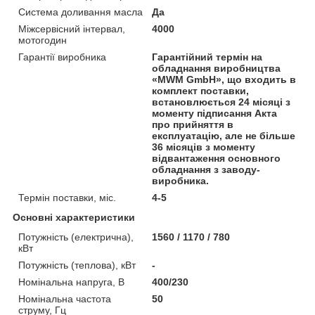
Система доливання масла
Да
Міжсервісний інтервал,
4000
мотогодин
Гарантії виробника
Гарантійний термін на
обладнання виробництва
«MWM GmbH», що входить в
комплект поставки,
встановлюється 24 місяці з
моменту підписання Акта
про прийняття в
експлуатацію, але не більше
36 місяців з моменту
відвантаження основного
обладнання з заводу-
виробника.
Термін поставки, міс.
4-5
Основні характеристики
Потужність (електрична),
1560 / 1170 / 780
кВт
Потужність (теплова), кВт
-
Номінальна напруга, В
400/230
Номінальна частота
50
струму, Гц