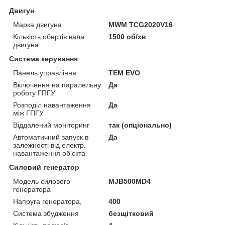
Двигун
Марка двигуна
MWM TCG2020V16
Кількість обертів вала
1500 об/хв
двигуна
Система керування
Панель управління
TEM EVO
Включення на паралельну
Да
роботу ГПГУ
Розподіл навантаження
Да
між ГПГУ
Віддалений моніторинг
так (опціонально)
Автоматичний запуск в
Да
залежності від електр.
навантаження об'єкта
Силовий генератор
Модель силового
MJB500MD4
генератора
Напруга генератора,
400
Система збудження
безщітковий