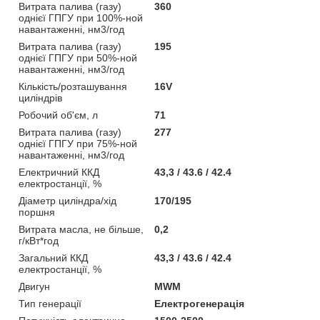
Витрата палива (газу)
360
однієї ГПГУ при 100%-ной
навантаженні, нм3/год
Витрата палива (газу)
195
однієї ГПГУ при 50%-ной
навантаженні, нм3/год
Кількість/розташування
16V
циліндрів
Робочий об'єм, л
71
Витрата палива (газу)
277
однієї ГПГУ при 75%-ной
навантаженні, нм3/год
Електричний ККД
43,3 / 43.6 / 42.4
електростанції, %
Діаметр циліндра/хід
170/195
поршня
Витрата масла, не більше,
0,2
г/кВт*год
Загальний ККД
43,3 / 43.6 / 42.4
електростанції, %
Двигун
MWM
Тип генерації
Електрогенерація