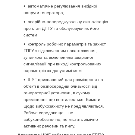
автоматичне регулювання вихідної
напруги генератора;
аварійно-попереджувальну сигналізацію
про стан ДПГУ та обслуговуючих його
систем;
контроль робочих параметрів та захист
ГПГУ з відключенням навантаження,
зупинкою та включенням аварійної
сигналізації при виході контрольованих
параметрів за допустимі межі.
ШУГ призначений для розміщення на
об'єкті в безпосередній близькості від
генераторної установки, в сухому
приміщенні, що вентилюється. Вимоги
щодо вибухозахисту не пред'являються.
Робоче середовище – не
вибухонебезпечне, не містить хімічно
активних речовин та пилу.
Апаратура ШУГ забезпечує захист ГПГУ: