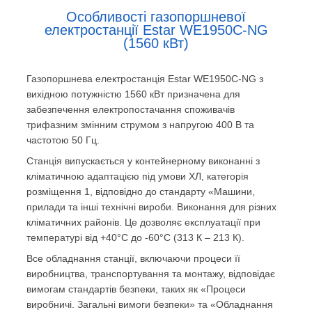
Особливості газопоршневої
електростанції Estar WE1950С-NG
(1560 кВт)
Газопоршнева електростанція Estar WE1950С-NG з
вихідною потужністю 1560 кВт призначена для
забезпечення електропостачання споживачів
трифазним змінним струмом з напругою 400 В та
частотою 50 Гц.
Станція випускається у контейнерному виконанні з
кліматичною адаптацією під умови ХЛ, категорія
розміщення 1, відповідно до стандарту «Машини,
прилади та інші технічні вироби. Виконання для різних
кліматичних районів. Це дозволяє експлуатації при
температурі від +40°С до -60°С (313 К – 213 К).
Все обладнання станції, включаючи процеси її
виробництва, транспортування та монтажу, відповідає
вимогам стандартів безпеки, таких як «Процеси
виробничі. Загальні вимоги безпеки» та «Обладнання