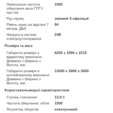
Номінальна частота
1500
обертання вала ГПГУ,
про./хв
Рід струму
змінний 3-хфазный
Рівень шуму на відстані 7
94
метрів, ДБА
Напруга в системі
24В
електроустаткування
Розміри та вага
Габаритні розміри у
6200 х 1900 х 2210
відкритому виконанні:
Довжина х Ширина х
Висота, мм
Габаритні розміри в
12000 х 3000 х 3000
контейнерному виконанні:
Довжина х Ширина х
Висота, мм
Користувальницькі характеристики
Ступінь стиснення
13,5:1
Частота обертання, об/хв
1500
Регулятор оборотів
електронний