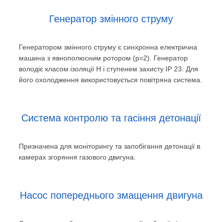
Генератор змінного струму
Генератором змінного струму є синхронна електрична
машина з явнополюсним ротором (p=2). Генератор
володіє класом ізоляції Н і ступенем захисту IP 23. Для
його охолодження використовується повітряна система.
Система контролю та гасіння детонації
Призначена для моніторингу та запобігання детонації в
камерах згоряння газового двигуна.
Насос попереднього змащення двигуна