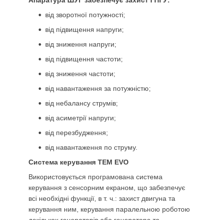
від зворотної потужності;
від підвищення напруги;
від зниження напруги;
від підвищення частоти;
від зниження частоти;
від навантаження за потужністю;
від небалансу струмів;
від асиметрії напруги;
від перезбудження;
від навантаження по струму.
Система керування TEM EVO
Використовується програмована система
керування з сенсорним екраном, що забезпечує
всі необхідні функції, в т. ч.: захист двигуна та
керування ним, керування паралельною роботою
декількох генераторів або генератора та