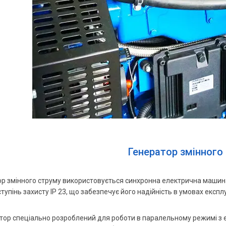
Генератор змінного
ор змінного струму використовується синхронна електрична машин
і ступінь захисту IP 23, що забезпечує його надійність в умовах ек
тор спеціально розроблений для роботи в паралельному режимі з