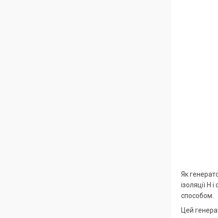
Як генерат
ізоляції Н 
способом.
Цей генера