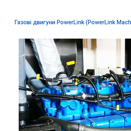
Газові двигуни PowerLink (PowerLink Mach