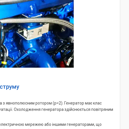
 струму
а з явнополюсним ротором (р=2). Генератор має клас
сплуатації. Охолодження генератора здійснюється повітряним
 електричною мережею або іншими генераторами, що