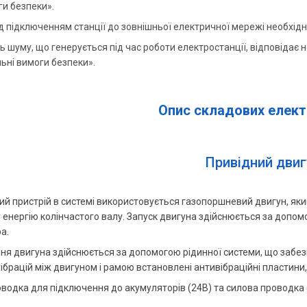
и безпеки».
 підключенням станції до зовнішньої електричної мережі необхід
ь шуму, що генерується під час роботи електростанції, відповідає
ьні вимоги безпеки».
Опис складових елект
Привідний двиг
ий пристрій в системі використовується газопоршневий двигун, яки
 енергію колінчастого валу. Запуск двигуна здійснюється за допом
а.
я двигуна здійснюється за допомогою рідинної системи, що забез
ібрацій між двигуном і рамою встановлені антивібраційні пластин
водка для підключення до акумуляторів (24В) та силова проводка (