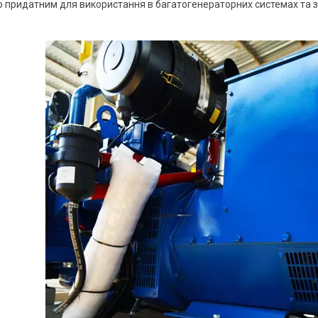
о придатним для використання в багатогенераторних системах та за