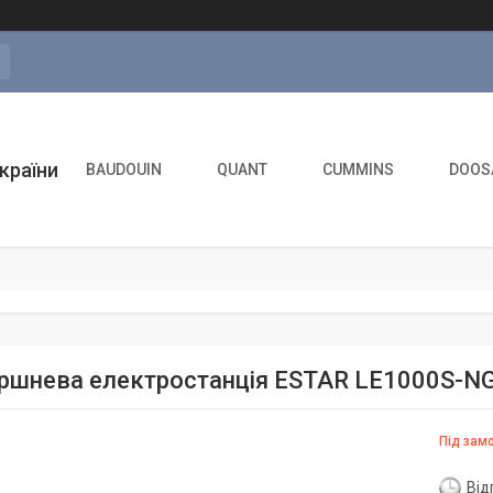
а
країни
BAUDOUIN
QUANT
CUMMINS
DOOS
ршнева електростанція ESTAR LE1000S-NG
Під зам
Від