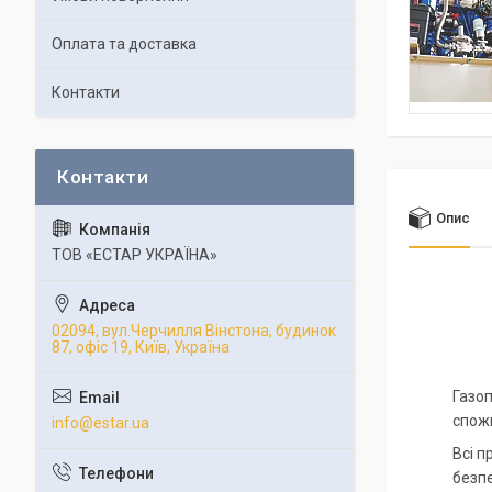
Оплата та доставка
Контакти
Опис
ТОВ «ЕСТАР УКРАЇНА»
02094, вул.Черчилля Вінстона, будинок
87, офіс 19, Київ, Україна
Газо
спож
info@estar.ua
Всі п
безпе