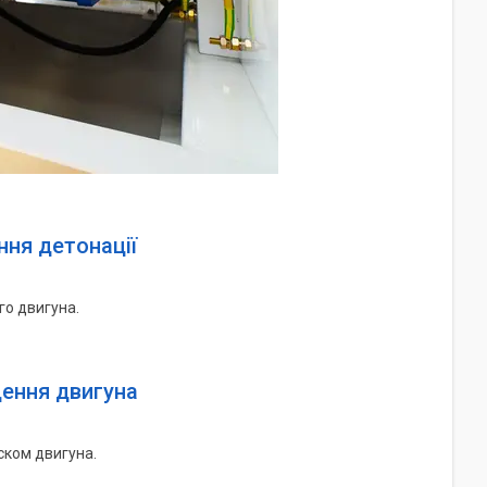
ння детонації
го двигуна.
ення двигуна
ском двигуна.