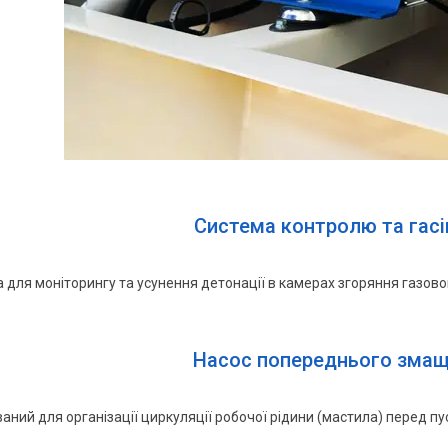
Система контролю та гасі
 для моніторингу та усунення детонації в камерах згоряння газово
Насос попереднього змащ
аний для організації циркуляції робочої рідини (мастила) перед пу