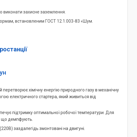
но виконати захисне заземлення.
 нормам, встановленим ГОСТ 12.1.003-83 «Шум.
ростанції
ун
й перетворює хімічну енергію природного газу в механічну
огою електричного стартера, який живиться від
печує підтримку оптимальної робочої температури. Для
и, що демпфують.
220В) заздалегідь змонтовані на двигуні.