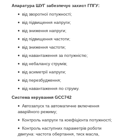
Апаратура ШУГ забезпечує захист ГПГУ:
від зворотної потужності;
від підвищення напруги;
від зниження напруги;
від підвищення частоти;
від зниження частоти;
від навантаження за потужністю;
від небалансу струмів;
від асиметрії напруги;
від перезбудження;
від навантаження по струму.
Система керування GCC742
Автозапуск та автоматичне включення
аварійного режиму;
Контроль напруги та коефіцієнта потужності;
Контроль наступних параметрів роботи
двигуна: частота обертання, тиск масла,