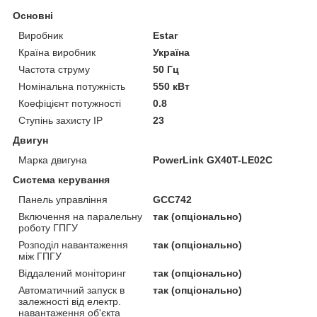
Основні
Виробник
Estar
Країна виробник
Україна
Частота струму
50 Гц
Номінальна потужність
550 кВт
Коефіцієнт потужності
0.8
Ступінь захисту IP
23
Двигун
Марка двигуна
PowerLink GX40T-LE02C
Система керування
Панель управління
GCC742
Включення на паралельну
так (опціонально)
роботу ГПГУ
Розподіл навантаження
так (опціонально)
між ГПГУ
Віддалений моніторинг
так (опціонально)
Автоматичний запуск в
так (опціонально)
залежності від електр.
навантаження об'єкта