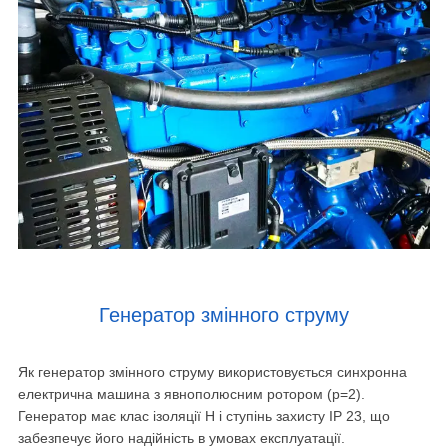
Генератор змінного струму
Як генератор змінного струму використовується синхронна
електрична машина з явнополюсним ротором (р=2).
Генератор має клас ізоляції Н і ступінь захисту IP 23, що
забезпечує його надійність в умовах експлуатації.