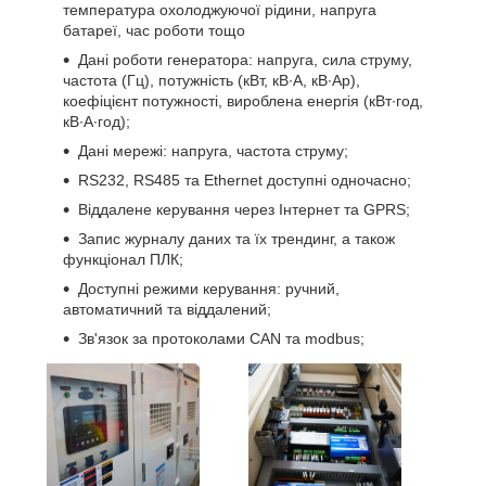
температура охолоджуючої рідини, напруга
батареї, час роботи тощо
Дані роботи генератора: напруга, сила струму,
частота (Гц), потужність (кВт, кВ∙А, кВ∙Ар),
коефіцієнт потужності, вироблена енергія (кВт∙год,
кВ∙А∙год);
Дані мережі: напруга, частота струму;
RS232, RS485 та Ethernet доступні одночасно;
Віддалене керування через Інтернет та GPRS;
Запис журналу даних та їх трендинг, а також
функціонал ПЛК;
Доступні режими керування: ручний,
автоматичний та віддалений;
Зв'язок за протоколами CAN та modbus;