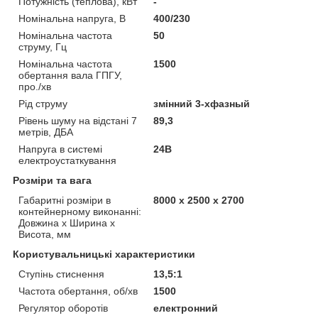
Потужність (теплова), кВт
-
Номінальна напруга, В
400/230
Номінальна частота
50
струму, Гц
Номінальна частота
1500
обертання вала ГПГУ,
про./хв
Рід струму
змінний 3-хфазный
Рівень шуму на відстані 7
89,3
метрів, ДБА
Напруга в системі
24В
електроустаткування
Розміри та вага
Габаритні розміри в
8000 х 2500 х 2700
контейнерному виконанні:
Довжина х Ширина х
Висота, мм
Користувальницькі характеристики
Ступінь стиснення
13,5:1
Частота обертання, об/хв
1500
Регулятор оборотів
електронний