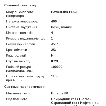
Силовий генератор
Модель силового
PowerLink PL6A
генератора
Напруга генератора,
400
Система збудження
безщітковий
Кількість полюсів
4
Кількість підшипників, шт.
1
Регулятор напруги
AVR
Крок обмотки
2/3
Клас ізоляції
Н
Ступінь захисту
IP23
Робочий ресурс
100000
генератора, годин
Номінальна сила струму
1155
при 400 В
Система газопостачання
Метанове число
Більше 80
Вид пального
Природний газ / Біогаз /
Скраплений газ / Нефтянной