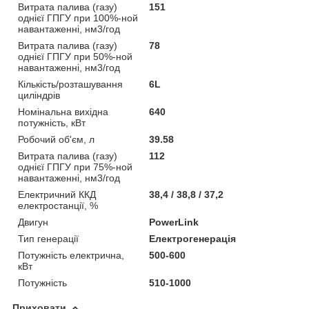
Витрата палива (газу)
151
однієї ГПГУ при 100%-ной
навантаженні, нм3/год
Витрата палива (газу)
78
однієї ГПГУ при 50%-ной
навантаженні, нм3/год
Кількість/розташування
6L
циліндрів
Номінальна вихідна
640
потужність, кВт
Робочий об'єм, л
39.58
Витрата палива (газу)
112
однієї ГПГУ при 75%-ной
навантаженні, нм3/год
Електричний ККД
38,4 / 38,8 / 37,2
електростанції, %
Двигун
PowerLink
Тип генерації
Електрогенерація
Потужність електрична,
500-600
кВт
Потужність
510-1000
Приховати