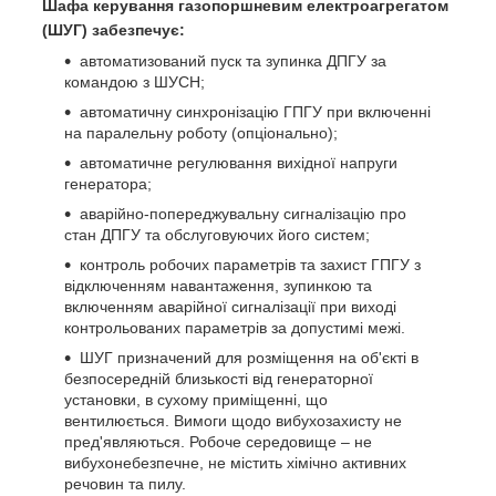
Шафа керування газопоршневим електроагрегатом
(ШУГ) забезпечує:
автоматизований пуск та зупинка ДПГУ за
командою з ШУСН;
автоматичну синхронізацію ГПГУ при включенні
на паралельну роботу (опціонально);
автоматичне регулювання вихідної напруги
генератора;
аварійно-попереджувальну сигналізацію про
стан ДПГУ та обслуговуючих його систем;
контроль робочих параметрів та захист ГПГУ з
відключенням навантаження, зупинкою та
включенням аварійної сигналізації при виході
контрольованих параметрів за допустимі межі.
ШУГ призначений для розміщення на об'єкті в
безпосередній близькості від генераторної
установки, в сухому приміщенні, що
вентилюється. Вимоги щодо вибухозахисту не
пред'являються. Робоче середовище – не
вибухонебезпечне, не містить хімічно активних
речовин та пилу.