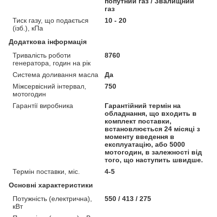
попутний газ / Звалищний
газ
Тиск газу, що подається
10 - 20
(ізб.), кПа
Додаткова інформація
Тривалість роботи
8760
генератора, годин на рік
Система доливання масла
Да
Міжсервісний інтервал,
750
мотогодин
Гарантії виробника
Гарантійний термін на
обладнання, що входить в
комплект поставки,
встановлюється 24 місяці з
моменту введення в
експлуатацію, або 5000
мотогодин, в залежності від
того, що наступить швидше.
Термін поставки, міс.
4-5
Основні характеристики
Потужність (електрична),
550 / 413 / 275
кВт