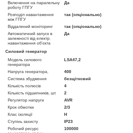
Включення на паралельну
Да
роботу ГПГУ
Розподіл навантаження
так (опціонально)
між ГПГУ
Віддалений моніторинг
так (опціонально)
Автоматичний запуск в
Да
залежності від електр.
навантаження об'єкта
Силовий генератор
Модель силового
LSA47,2
генератора
Напруга генератора,
400
Система збудження
безщітковий
Кількість полюсів
4
Кількість підшипників, шт.
2
Регулятор напруги
AVR
Крок обмотки
2/3
Клас ізоляції
Н
Ступінь захисту
IP23
Робочий ресурс
100000