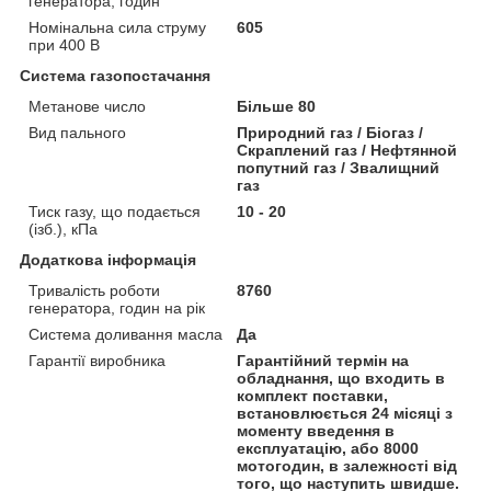
генератора, годин
Номінальна сила струму
605
при 400 В
Система газопостачання
Метанове число
Більше 80
Вид пального
Природний газ / Біогаз /
Скраплений газ / Нефтянной
попутний газ / Звалищний
газ
Тиск газу, що подається
10 - 20
(ізб.), кПа
Додаткова інформація
Тривалість роботи
8760
генератора, годин на рік
Система доливання масла
Да
Гарантії виробника
Гарантійний термін на
обладнання, що входить в
комплект поставки,
встановлюється 24 місяці з
моменту введення в
експлуатацію, або 8000
мотогодин, в залежності від
того, що наступить швидше.