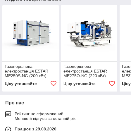
Газопоршнева
Газопоршнева
Газ
електростанція ESTAR
електростанція ESTAR
елек
МE250S-NG (200 кВт)
МE275O-NG (220 кВт)
МE37
Ціну уточнюйте
Ціну уточнюйте
Цін
Про нас
Рейтинг не сформований
Менше 5 відгуків за останній рік
Працює з 29.08.2020