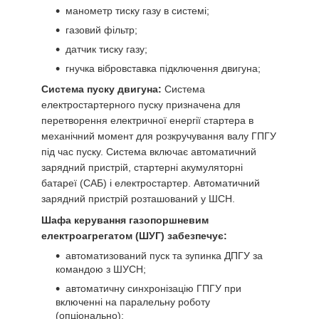
манометр тиску газу в системі;
газовий фільтр;
датчик тиску газу;
гнучка вібровставка підключення двигуна;
Система пуску двигуна:
Система
електростартерного пуску призначена для
перетворення електричної енергії стартера в
механічний момент для розкручування валу ГПГУ
під час пуску. Система включає автоматичний
зарядний пристрій, стартерні акумуляторні
батареї (САБ) і електростартер. Автоматичний
зарядний пристрій розташований у ШСН.
Шафа керування газопоршневим
електроагрегатом (ШУГ) забезпечує:
автоматизований пуск та зупинка ДПГУ за
командою з ШУСН;
автоматичну синхронізацію ГПГУ при
включенні на паралельну роботу
(опціонально);