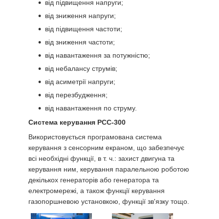
від підвищення напруги;
від зниження напруги;
від підвищення частоти;
від зниження частоти;
від навантаження за потужністю;
від небалансу струмів;
від асиметрії напруги;
від перезбудження;
від навантаження по струму.
Система керування PCC-300
Використовується програмована система
керування з сенсорним екраном, що забезпечує
всі необхідні функції, в т. ч.: захист двигуна та
керування ним, керування паралельною роботою
декількох генераторів або генератора та
електромережі, а також функції керування
газопоршневою установкою, функції зв'язку тощо.