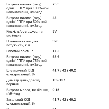
Витрата палива (газу)
75,5
однієї ГПГУ при 100%-ной
навантаженні, нм3/год
Витрата палива (газу)
43
однієї ГПГУ при 50%-ной
навантаженні, нм3/год
Кількість/розташування
8V
циліндрів
Номінальна вихідна
320
потужність, кВт
Робочий об'єм, л
17,2
Витрата палива (газу)
58,6
однієї ГПГУ при 75%-ной
навантаженні, нм3/год
Електричний ККД
41,7 / 42 / 40,2
електростанції, %
Діаметр циліндра/хід
132/157
поршня
Витрата масла, не більше,
0.15
г/кВт*год
Загальний ККД
41,7 / 42 / 40,2
електростанції, %