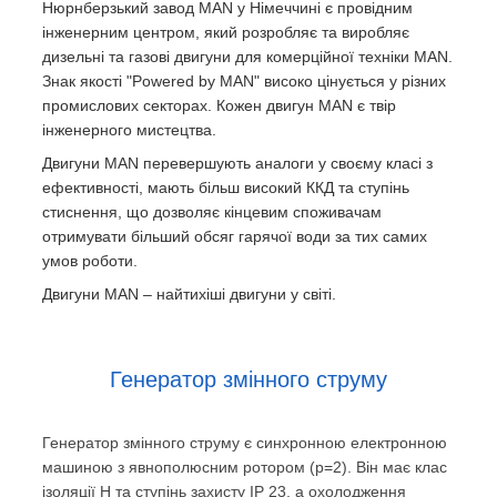
Нюрнберзький завод MAN у Німеччині є провідним
інженерним центром, який розробляє та виробляє
дизельні та газові двигуни для комерційної техніки MAN.
Знак якості "Powered by MAN" високо цінується у різних
промислових секторах. Кожен двигун MAN є твір
інженерного мистецтва.
Двигуни MAN перевершують аналоги у своєму класі з
ефективності, мають більш високий ККД та ступінь
стиснення, що дозволяє кінцевим споживачам
отримувати більший обсяг гарячої води за тих самих
умов роботи.
Двигуни MAN – найтихіші двигуни у світі.
Генератор змінного струму
Генератор змінного струму є синхронною електронною
машиною з явнополюсним ротором (р=2). Він має клас
ізоляції Н та ступінь захисту IP 23, а охолодження