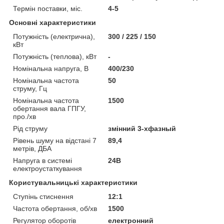
Термін поставки, міс.
4-5
Основні характеристики
Потужність (електрична),
300 / 225 / 150
кВт
Потужність (теплова), кВт
-
Номінальна напруга, В
400/230
Номінальна частота
50
струму, Гц
Номінальна частота
1500
обертання вала ГПГУ,
про./хв
Рід струму
змінний 3-хфазный
Рівень шуму на відстані 7
89,4
метрів, ДБА
Напруга в системі
24В
електроустаткування
Користувальницькі характеристики
Ступінь стиснення
12:1
Частота обертання, об/хв
1500
Регулятор оборотів
електронний