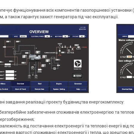
печує функціонування всіх компонентів газопоршневої установки (
м, а також гарантує захист генератора під час експлуатації.
ні завдання реалізації проекту будівництва енергокомплексу:
безперебійне забезпечення споживачів електроенергією та теплов
ергозбереження;
залежність від постачання електроенергії та теплової енергії від 
иження вартості споживаної електроенергії і тепла, що зрештою впл