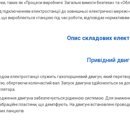
ки, таких як «Процеси виробничі. Загальні вимоги безпеки» та «О
 підключенням електростанції до зовнішньої електричної мережі 
 що виробляється станцією під час роботи, відповідає нормативам 
Опис складових елект
Привідний двиг
дом електростанції служить газопоршневий двигун, який перетвор
ію, обертаючи колінчастий вал. Запуск двигуна здійснюється за д
улятора.
одження двигуна забезпечується рідинною системою. Для зниження
ібраційні пластини, що демпфують. На двигуні встановлені провод
их ланцюгів.