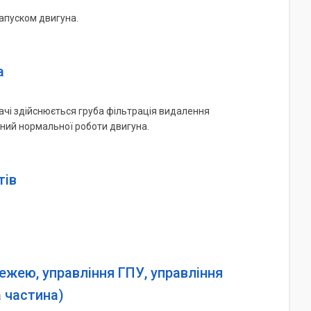
апуском двигуна.
а
дачі здійснюється груба фільтрація видалення
ідний нормальної роботи двигуна.
тів
ежею, управління ГПУ, управління
 частина)