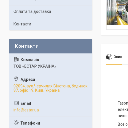
Оплата та доставка
Контакти
Опис
ТОВ «ЕСТАР УКРАЇНА»
02094, вул.Черчилля Вінстона, будинок
87, офіс 19, Київ, Україна
Газо
елект
info@estar.ua
викон
Все о