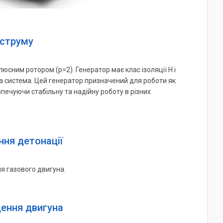
 струму
сним ротором (p=2). Генератор має клас ізоляції H і
на система. Цей генератор призначений для роботи як
печуючи стабільну та надійну роботу в різних
ння детонації
я газового двигуна.
ення двигуна