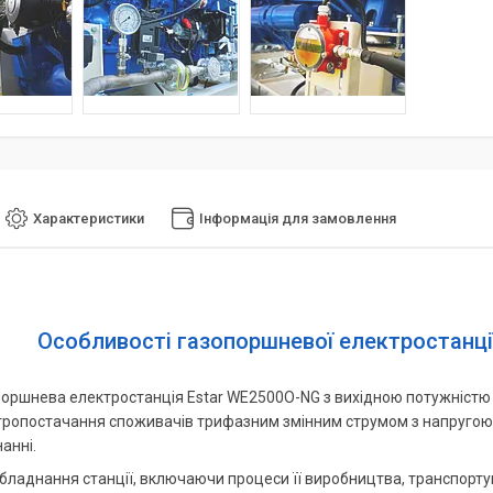
Характеристики
Інформація для замовлення
Особливості газопоршневої електростанції
поршнева електростанція Estar WE2500O-NG з вихідною потужністю
ропостачання споживачів трифазним змінним струмом з напругою 40
анні.
бладнання станції, включаючи процеси її виробництва, транспорту