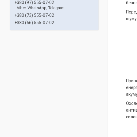
+380 (97) 555-07-02
безпе
Viber, WhatsApp, Telegram
Перед
+380 (73) 555-07-02
шуму,
+380 (66) 555-07-02
Приво
енерг
акум
Охол
антив
силов