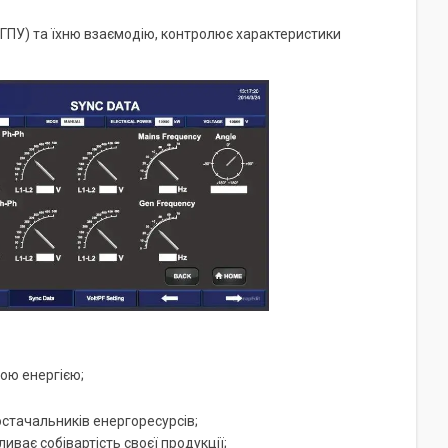
ГПУ) та їхню взаємодію, контролює характеристики
ою енергією;
постачальників енергоресурсів;
иває собівартість своєї продукції;