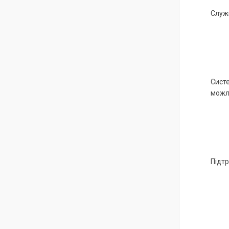
Служи
Систе
можли
Підтр