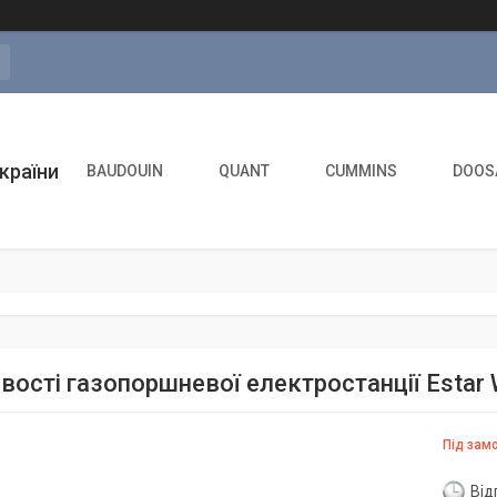
а
країни
BAUDOUIN
QUANT
CUMMINS
DOOS
вості газопоршневої електростанції Estar
Під зам
Від