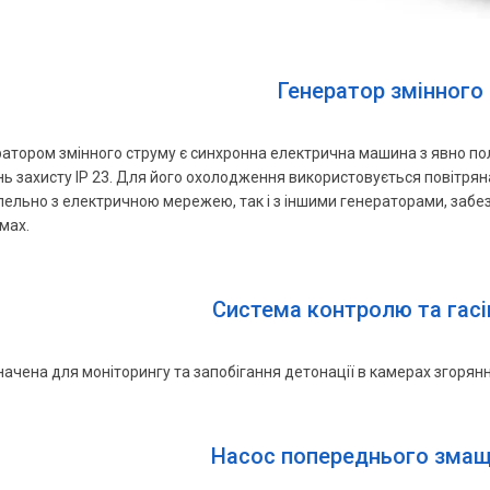
Генератор змінного
атором змінного струму є синхронна електрична машина з явно полю
нь захисту IP 23. Для його охолодження використовується повітря
ельно з електричною мережею, так і з іншими генераторами, забез
мах.
Система контролю та гасі
ачена для моніторингу та запобігання детонації в камерах згорянн
Насос попереднього змащ