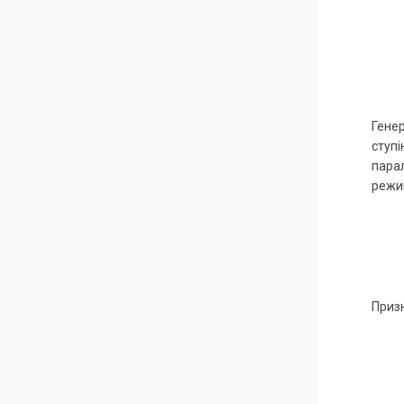
Генер
ступі
парал
режи
Призн