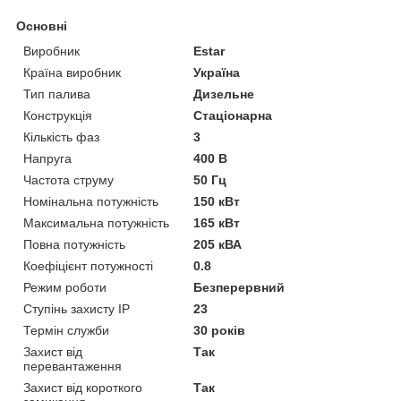
Основні
Виробник
Estar
Країна виробник
Україна
Тип палива
Дизельне
Конструкція
Стаціонарна
Кількість фаз
3
Напруга
400 В
Частота струму
50 Гц
Номінальна потужність
150 кВт
Максимальна потужність
165 кВт
Повна потужність
205 кВА
Коефіцієнт потужності
0.8
Режим роботи
Безперервний
Ступінь захисту IP
23
Термін служби
30 років
Захист від
Так
перевантаження
Захист від короткого
Так