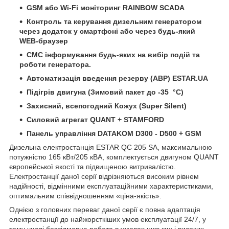
GSM або Wi-Fi моніторинг RAINBOW SCADA
Контроль та керування дизельним генератором
через додаток у смартфоні або через будь-який
WEB-браузер
СМС інформування будь-яких на вибір подій та
роботи генератора.
Автоматизація введення резерву (АВР) ESTAR.UA
Підігрів двигуна (Зимовий пакет до -35 °C)
Захисний, всепогодний Кожух (Super Silent)
Силовий агрегат QUANT + STAMFORD
Панель управління DATAKOM D300 - D500 + GSM
Дизельна електростанція ESTAR QC 205 SA, максимальною
потужністю 165 кВт/205 кВА, комплектується двигуном QUANT
європейської якості та підвищеною витривалістю.
Електростанції даної серії відрізняються високим рівнем
надійності, відмінними експлуатаційними характеристиками,
оптимальним співвідношенням «ціна-якість».
Однією з головних переваг даної серії є повна адаптація
електростанції до найжорсткіших умов експлуатації 24/7, у
тому числі безвідмовна робота в умовах низьких і високих