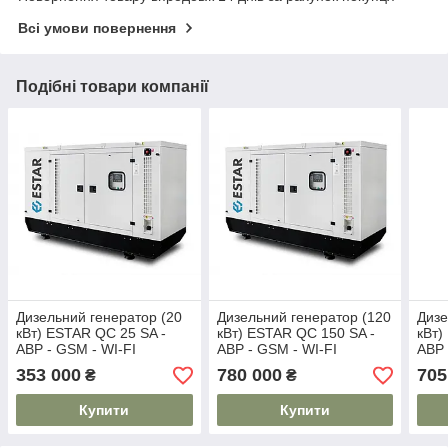
Всі умови повернення
Подібні товари компанії
Дизельний генератор (20
Дизельний генератор (120
Дизе
кВт) ESTAR QC 25 SA -
кВт) ESTAR QC 150 SA -
кВт)
АВР - GSM - WI-FI
АВР - GSM - WI-FI
АВР 
353 000
780 000
705
₴
₴
Купити
Купити