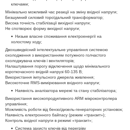
ключами;
Мінімально можливий час реакції на зміну вхідної напруги;
Безшумний силовий тороїдальний трансформатор;
Висока точність стабілізації вихідної напруги;
Не спотворює форму вихідної напруги;
Низьке власне споживання електроенергії на
холостому ходу;
Двохшвидкісний інтелектуальне управління системою
охолодження з використанням потужного голчастого
охолоджувача ключів і вентиляторів;
Налаштування порогу відключення щодо мінімального
короткочасного вхідній напрузі 60-135 В;
Використання імпульсного джерела живлення;
Високоточне RMS-вимірювання вхідного напруги;
Наявність аналізатора мережі та стану стабілізатора;
Використання високопродуктивного ARM мікроконтролера
управління;
Можливість роботи від бензо/дизель-генераторних установок;
Наявність електронного байпасу (режим «транзит»);
Контроль вхідної напруги в режимі «транзит»;
Система захисту ключів від перегріву