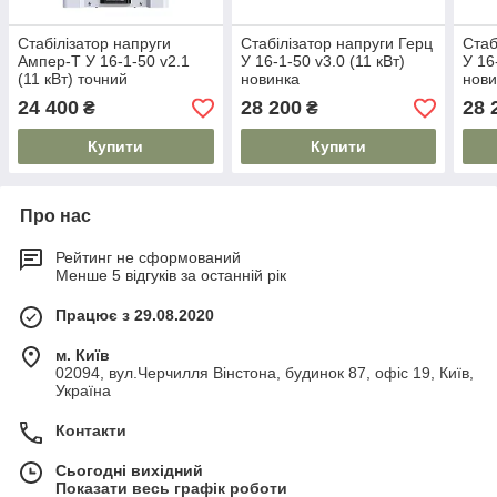
Стабілізатор напруги
Стабілізатор напруги Герц
Стаб
Ампер-Т У 16-1-50 v2.1
У 16-1-50 v3.0 (11 кВт)
У 16
(11 кВт) точний
новинка
нови
24 400
28 200
28 
₴
₴
Купити
Купити
Про нас
Рейтинг не сформований
Менше 5 відгуків за останній рік
Працює з 29.08.2020
м. Київ
02094, вул.Черчилля Вінстона, будинок 87, офіс 19, Київ,
Україна
Контакти
Сьогодні вихідний
Показати весь графік роботи