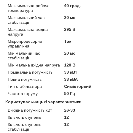
Максимальна робоча
40 град.
температура
Максимальний час
20 мс
стабілізації
Максимальна вхідна
295 В
напруга
Мікропроцесорне
Так
управління
Мінімальний час
20 мс
стабілізації
Мінімальна вхідна напруга
120 В
Номінальна потужність
33 кВт
Повна потужність
33 кВА
Тип стабілізатора
Симісторний
Частота струму
50 Гц
Користувальницькі характеристики
Вихідна потужність кВт
26-33
Кількість ступенів
12
Кількість ступенів
12
стабілізації