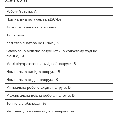
3-50 v2.0
Робочий струм, А
Номінальна потужність, кВА/кВт
Кількість ступенів стабілізації
Тип ключа
Ти
ККД стабілізатора не нижче, %
Споживана активна потужність на холостому ході не
більше, Вт
Межі підстроювання вихідної напруги, В
Номінальна вихідна напруга, В
Номінальна вхідна напруга, В
145
Мінімальне робоче вхідна напруга, В
Максимальна вхідна робоча напруга, В
Точність стабілізації, %
Час реакції на зміну вхідної напруги, мс