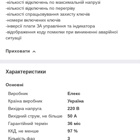
-кількості відключень по максимальній напрузі
-кількості відключень по перегріву
-кількості спрацьовування захисту ключів
-номери включених ключів
-інверсії плати ЗА управління та індикатора
-відображення коду помилки при виникненні аварійної
ситуації
Приховати
Характеристики
Основні
Виробник
Елекс
Країна виробник
Україна
Вихідна напруга
220 В
Вихідний струм, не більше
50 А
Гарантійний термін
36 міс
ККД, не менше
97 %
Кількість фаз
3