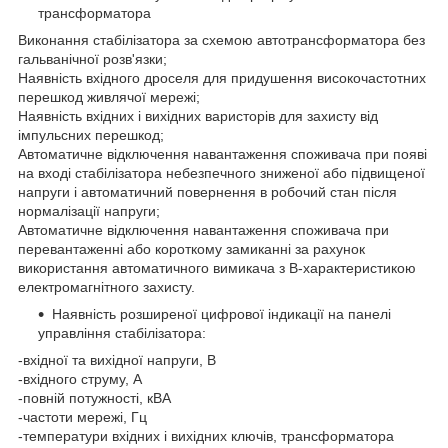
трансформатора
Виконання стабілізатора за схемою автотрансформатора без
гальванічної розв'язки;
Наявність вхідного дроселя для придушення високочастотних
перешкод живлячої мережі;
Наявність вхідних і вихідних варисторів для захисту від
імпульсних перешкод;
Автоматичне відключення навантаження споживача при появі
на вході стабілізатора небезпечного зниженої або підвищеної
напруги і автоматичний повернення в робочий стан після
нормалізації напруги;
Автоматичне відключення навантаження споживача при
перевантаженні або короткому замиканні за рахунок
використання автоматичного вимикача з В-характеристикою
електромагнітного захисту.
Наявність розширеної цифрової індикації на панелі
управління стабілізатора:
-вхідної та вихідної напруги, В
-вхідного струму, А
-повній потужності, кВА
-частоти мережі, Гц
-температури вхідних і вихідних ключів, трансформатора