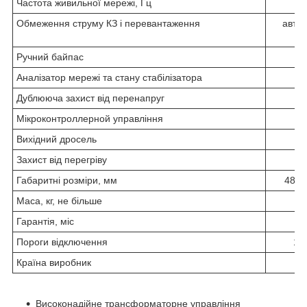
Частота живильної мережі, Гц
4
Обмеження струму КЗ і перевантаження
авто
ви
Ручний байпас
Аналізатор мережі та стану стабілізатора
Дублююча захист від перенапруг
Мікроконтроллерной управління
Вихідний дросель
Захист від перегріву
Габаритні розміри, мм
480x
Маса, кг, не більше
Гарантія, міс
Пороги відключення
120
Країна виробник
Ук
Високонадійне трансформаторне управління