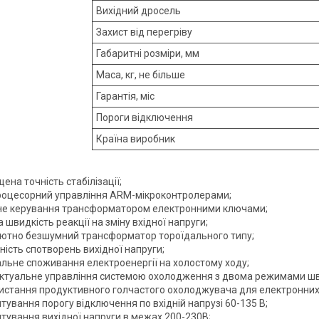
Вихідний дросель
Захист від перегріву
Габаритні розміри, мм
Маса, кг, не більше
Гарантія, міс
Пороги відключення
Країна виробник
ена точність стабілізації;
оцесорний управління ARM-мікроконтролерами;
не керування трансформатором електронними ключами;
 швидкість реакції на зміну вхідної напруги;
ютно безшумний трансформатор тороїдального типу;
ність спотворень вихідної напруги;
альне споживання електроенергії на холостому ходу;
ектуальне управління системою охолодження з двома режимами шв
истання продуктивного голчастого охолоджувача для електронних
ування порогу відключення по вхідній напрузі 60-135 В;
тування вихідної напруги в межах 200-230В;