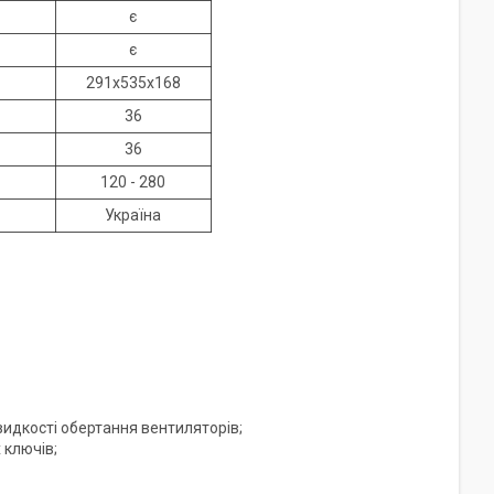
є
є
291x535x168
36
36
120 - 280
Україна
идкості обертання вентиляторів;
 ключів;