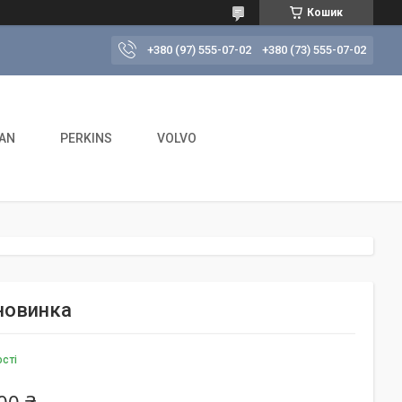
Кошик
+380 (97) 555-07-02
+380 (73) 555-07-02
AN
PERKINS
VOLVO
 новинка
ості