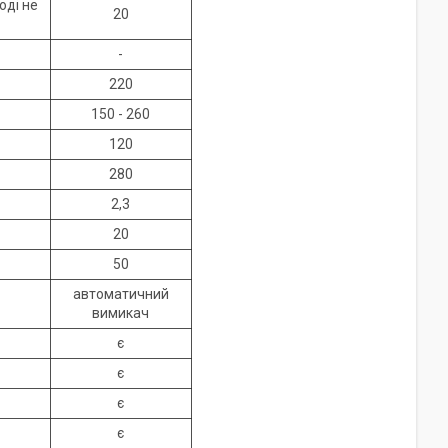
оді не
20
-
220
150 - 260
120
280
2,3
20
50
автоматичний
вимикач
є
є
є
є