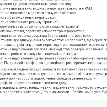
сування джерела живлення імпульсного типу;
оточне вимірювання вхідного напруги за технологією RMS;
аний аналізатор мережі та стану стабілізатора;
ність з бензо/дизель-генераторами;
ість електронного режиму "транзит";
ереження за вхідною напругою в режимі "транзит";
кс захистів від перегріву ключів та трансформатора;
сування автотрансформатора без гальванічної розв'язки;
ість фільтра для усунення високочастотних перешкод від мережі 
сть захисту від імпульсних перешкод із застосуванням вхідних та в
атичне відключення при появі на вході стабілізатора небезпечної 
ня до робочого стану після нормалізації напруги;
атичне відключення під час перевантаження або короткого замик
ий РК-дисплей з графічною індикацією та розширеним набором нал
індикація вхідної, вихідної напруги та поточного завантаження ст
 вхідного струму, повної потужності, частоти мережі, температури
 даних про час роботи, відключення, спрацьовування захисту
графіків напруги та навантаження за добу
ь індивідуального налаштування підсвічування та контрасту екран
ь відображення інформації трьома мовами – Російська/English/Ук