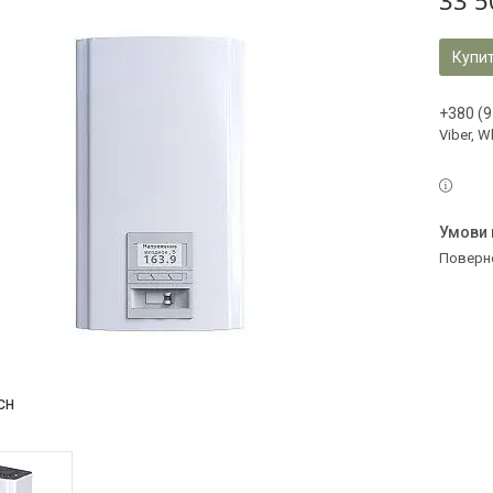
33 5
Купи
+380 (9
Viber, 
поверн
CH