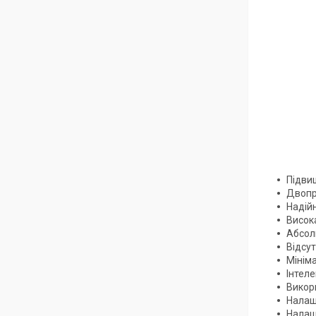
Підвищ
Двопр
Надій
Висока
Абсол
Відсут
Мінім
Інтел
Викор
Налашт
Налаш