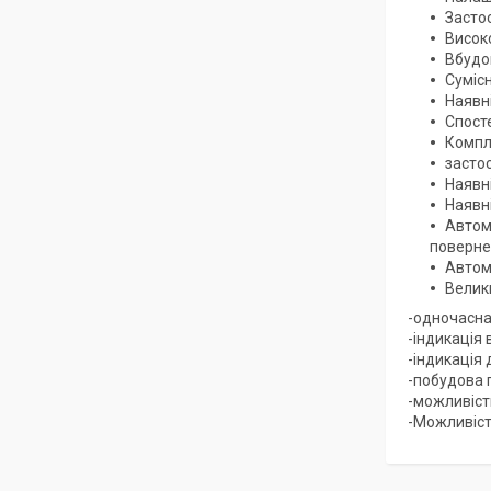
Засто
Висок
Вбудов
Суміс
Наявн
Спост
Компле
засто
Наявн
Наявні
Автом
повернен
Автом
Велик
-одночасна 
-індикація
-індикація
-побудова 
-можливіст
-Можливіст