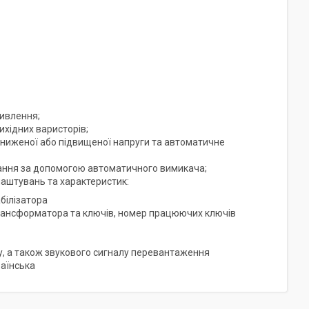
живлення;
ихідних варисторів;
зниженої або підвищеної напруги та автоматичне
ання за допомогою автоматичного вимикача;
аштувань та характеристик:
абілізатора
 трансформатора та ключів, номер працюючих ключів
у, а також звукового сигналу перевантаження
раїнська