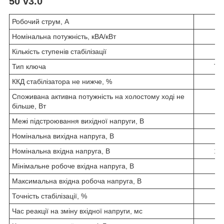
50 v3.0
Робочий струм, А
Номінальна потужність, кВА/кВт
Кількість ступенів стабілізації
Тип ключа
Ти
ККД стабілізатора не нижче, %
Споживана активна потужність на холостому ході не
більше, Вт
Межі підстроювання вихідної напруги, В
Номінальна вихідна напруга, В
Номінальна вхідна напруга, В
150
Мінімальне робоче вхідна напруга, В
Максимальна вхідна робоча напруга, В
Точність стабілізації, %
Час реакції на зміну вхідної напруги, мс