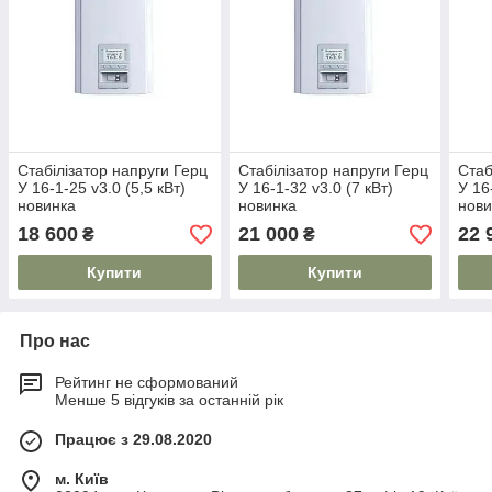
Стабілізатор напруги Герц
Стабілізатор напруги Герц
Стаб
У 16-1-25 v3.0 (5,5 кВт)
У 16-1-32 v3.0 (7 кВт)
У 16
новинка
новинка
нови
18 600
21 000
22 
₴
₴
Купити
Купити
Про нас
Рейтинг не сформований
Менше 5 відгуків за останній рік
Працює з 29.08.2020
м. Київ