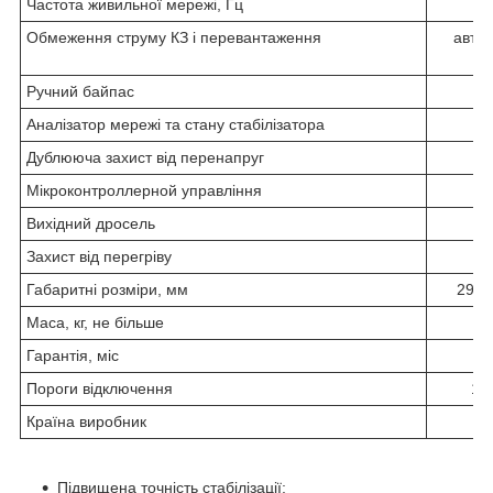
Частота живильної мережі, Гц
Обмеження струму КЗ і перевантаження
авто
ви
Ручний байпас
Аналізатор мережі та стану стабілізатора
Дублююча захист від перенапруг
Мікроконтроллерной управління
Вихідний дросель
Захист від перегріву
Габаритні розміри, мм
291x
Маса, кг, не більше
Гарантія, міс
Пороги відключення
120
Країна виробник
Ук
Підвищена точність стабілізації;