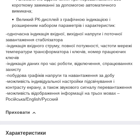
короткому замиканні за допомогою автоматичного
вимикача;
Великий РК-дисплей з графічною індикацією і
розширеним набором параметрів і характеристик:
-одночасна індикація вхідної, вихідної напруги і поточної
завантаження стабілізатора
-індикація вхідного струму, повної потужності, частоти мережі
температури трансформатора і ключів, номер працюючих
ключів
-індикація даних про час роботи, відключення, спрацюваннях
захисту
-побудова графіків напруги та навантаження за добу
-можливість індивідуальної настройки підсвічування і
контрасту екрану, а також звукового сигналу перевантаження
-можливість відображення інформації на трьох мовах –
Російська/English/Русский
Приховати
Характеристики