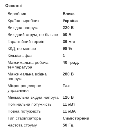
Основні
Виробник
Елекс
Країна виробник
Україна
Вихідна напруга
220 В
Вихідний струм, не більше
50 А
Гарантійний термін
36 міс
ККД, не менше
98 %
Кількість фаз
1
Максимальна робоча
40 град.
температура
Максимальна вхідна
280 В
напруга
Мікропроцесорне
Так
управління
Мінімальна вхідна напруга
120 В
Номінальна потужність
11 кВт
Повна потужність
11 кВА
Тип стабілізатора
Симісторний
Частота струму
50 Гц