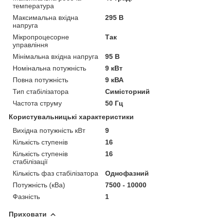
температура
Максимальна вхідна
295 В
напруга
Мікропроцесорне
Так
управління
Мінімальна вхідна напруга
95 В
Номінальна потужність
9 кВт
Повна потужність
9 кВА
Тип стабілізатора
Симісторний
Частота струму
50 Гц
Користувальницькі характеристики
Вихідна потужність кВт
9
Кількість ступенів
16
Кількість ступенів
16
стабілізації
Кількість фаз стабілізатора
Однофазний
Потужність (кВа)
7500 - 10000
Фазність
1
Приховати