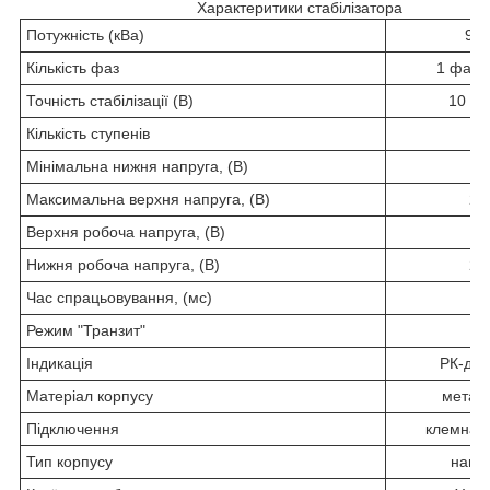
Характеритики стабілізатора
Потужність (кВа)
90
Кількість фаз
1 фаза
Точність стабілізації (В)
10 (3
Кількість ступенів
1
Мінімальна нижня напруга, (В)
9
Максимальна верхня напруга, (В)
29
Верхня робоча напруга, (В)
12
Нижня робоча напруга, (В)
27
Час спрацьовування, (мс)
2
Режим "Транзит"
є
Індикація
РК-ди
Матеріал корпусу
металі
Підключення
клемна к
Тип корпусу
навіс