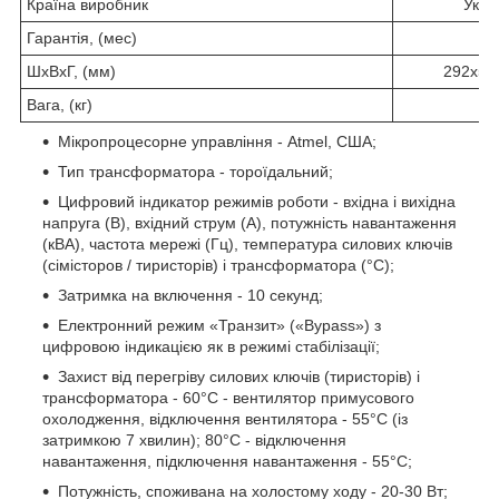
Країна виробник
Укра
Гарантія, (мес)
3
ШхВхГ, (мм)
292х52
Вага, (кг)
2
Мікропроцесорне управління - Atmel, США;
Тип трансформатора - тороїдальний;
Цифровий індикатор режимів роботи - вхідна і вихідна
напруга (В), вхідний струм (А), потужність навантаження
(кВА), частота мережі (Гц), температура силових ключів
(сімісторов / тиристорів) і трансформатора (°C);
Затримка на включення - 10 секунд;
Електронний режим «Транзит» («Bypass») з
цифровою індикацією як в режимі стабілізації;
Захист від перегріву силових ключів (тиристорів) і
трансформатора - 60°C - вентилятор примусового
охолодження, відключення вентилятора - 55°C (із
затримкою 7 хвилин); 80°C - відключення
навантаження, підключення навантаження - 55°C;
Потужність, споживана на холостому ходу - 20-30 Вт;