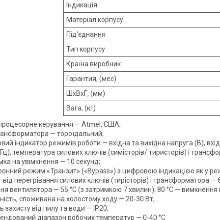
Індикація
Матеріал корпусу
Під'єднання
Тип корпусу
Країна виробник
Гарантия, (мес)
ШхВхГ, (мм)
Вага, (кг)
процесорне керування — Atmel, США;
рансформатора — тороїдальний;
ий індикатор режимів роботи — вхідна та вихідна напруга (В), вхі
Гц), температура силових ключів (симісторів/ тиристорів) і трансфо
мка на увімкнення — 10 секунд;
онний режим «Транзит» («Bypass») з цифровою індикацією як у режи
т від перегрівання силових ключів (тирісторів) і трансформатора 
ня вентилятора — 55 °C (з затримкою 7 хвилин); 80 °C — вимкнення
ість, споживана на холостому ходу — 20-30 Вт;
ь захисту від пилу та води — IP20;
ендований діапазон робочих температур — 0-40 °C