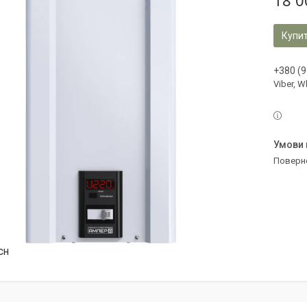
18 0
Купи
+380 (9
Viber, 
поверн
CH