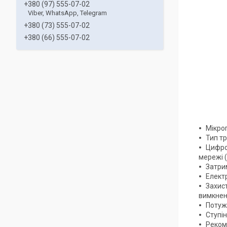
+380 (97) 555-07-02
Viber, WhatsApp, Telegram
+380 (73) 555-07-02
+380 (66) 555-07-02
Мікро
Тип т
Цифров
мережі (
Затри
Електр
Захис
вимкнен
Потужн
Ступін
Реком