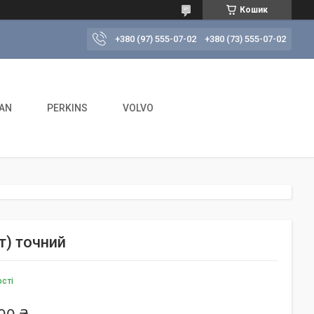
Кошик
+380 (97) 555-07-02
+380 (73) 555-07-02
AN
PERKINS
VOLVO
т) точний
ості