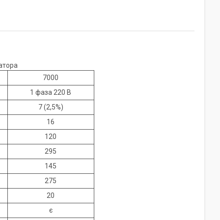
затора
7000
1 фаза 220 В
7 (2,5%)
16
120
295
145
275
20
є