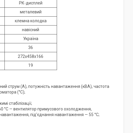
РК-дисплей
металевий
клемна колодка
навісний
Україна
36
272х458х166
19
дний струм (А), потужність навантаження (кВА), частота
рматора (°C);
мі стабілізації;
— 60 °C — вентилятор примусового охолодження,
 навантаження, під'єднання навантаження — 55 °C;