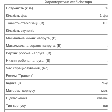
Характеритики стабілізатора
Потужність (кВа)
180
Кількість фаз
1 фаза
Точність стабілізації (В)
10 (3
Кількість ступенів
1
Мінімальне нижнє напруга, (В)
12
Максимальна верхнє напруга, (В)
29
Верхнє робоче напруга, (В)
14
Нижня робоча напруга, (В)
27
Час спрацьовування, (мс)
2
Режим "Транзит"
є
Індикація
РК-ди
Матеріал корпусу
метал
Підключення
клемна к
Тип корпусу
навіс