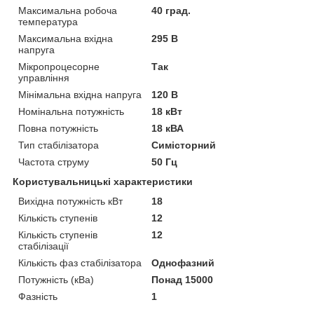
Максимальна робоча
40 град.
температура
Максимальна вхідна
295 В
напруга
Мікропроцесорне
Так
управління
Мінімальна вхідна напруга
120 В
Номінальна потужність
18 кВт
Повна потужність
18 кВА
Тип стабілізатора
Симісторний
Частота струму
50 Гц
Користувальницькі характеристики
Вихідна потужність кВт
18
Кількість ступенів
12
Кількість ступенів
12
стабілізації
Кількість фаз стабілізатора
Однофазний
Потужність (кВа)
Понад 15000
Фазність
1