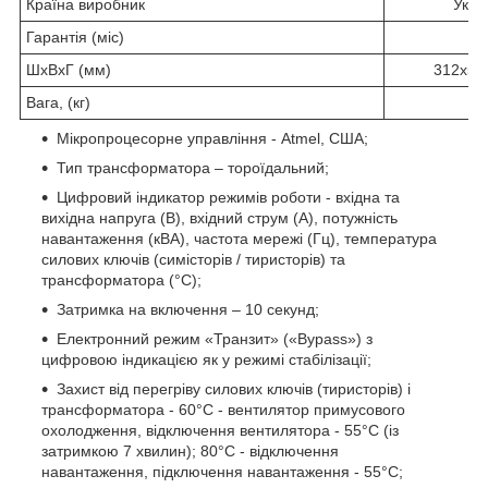
Країна виробник
Укра
Гарантія (міс)
3
ШхВхГ (мм)
312х57
Вага, (кг)
3
Мікропроцесорне управління - Atmel, США;
Тип трансформатора – тороїдальний;
Цифровий індикатор режимів роботи - вхідна та
вихідна напруга (В), вхідний струм (А), потужність
навантаження (кВА), частота мережі (Гц), температура
силових ключів (симісторів / тиристорів) та
трансформатора (°C);
Затримка на включення – 10 секунд;
Електронний режим «Транзит» («Bypass») з
цифровою індикацією як у режимі стабілізації;
Захист від перегріву силових ключів (тиристорів) і
трансформатора - 60°C - вентилятор примусового
охолодження, відключення вентилятора - 55°C (із
затримкою 7 хвилин); 80°C - відключення
навантаження, підключення навантаження - 55°C;