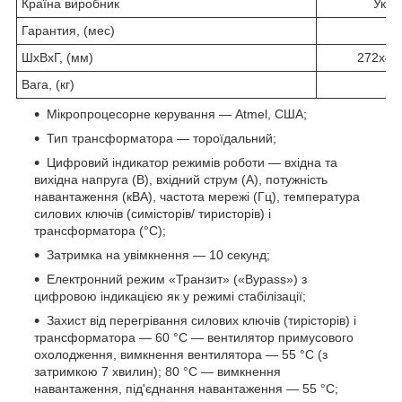
Країна виробник
Укра
Гарантия, (мес)
3
ШхВхГ, (мм)
272х45
Вага, (кг)
1
Мікропроцесорне керування — Atmel, США;
Тип трансформатора — тороїдальний;
Цифровий індикатор режимів роботи — вхідна та
вихідна напруга (В), вхідний струм (А), потужність
навантаження (кВА), частота мережі (Гц), температура
силових ключів (симісторів/ тиристорів) і
трансформатора (°C);
Затримка на увімкнення — 10 секунд;
Електронний режим «Транзит» («Bypass») з
цифровою індикацією як у режимі стабілізації;
Захист від перегрівання силових ключів (тирісторів) і
трансформатора — 60 °C — вентилятор примусового
охолодження, вимкнення вентилятора — 55 °C (з
затримкою 7 хвилин); 80 °C — вимкнення
навантаження, під'єднання навантаження — 55 °C;