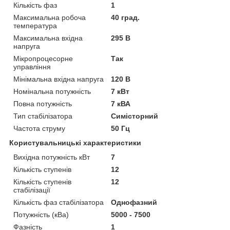
Кількість фаз
1
Максимальна робоча
40 град.
температура
Максимальна вхідна
295 В
напруга
Мікропроцесорне
Так
управління
Мінімальна вхідна напруга
120 В
Номінальна потужність
7 кВт
Повна потужність
7 кВА
Тип стабілізатора
Симісторний
Частота струму
50 Гц
Користувальницькі характеристики
Вихідна потужність кВт
7
Кількість ступенів
12
Кількість ступенів
12
стабілізації
Кількість фаз стабілізатора
Однофазний
Потужність (кВа)
5000 - 7500
Фазність
1