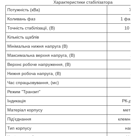
Характеристики стабілізатора
Потужність (кВа)
70
Коливань фаз
1 фаза 
Точність стабілізації, (В)
10 (3
Кількість щаблів
1
Мінімальна нижня напруга (В)
12
Максимальна верхня напруга, (В)
29
Верхнє робоче напруження, (В)
14
Нижня робоча напруга, (В)
27
Час спрацьовування, (мс)
2
Режим "Транзит"
є
Індикація
РК-ди
Матеріал корпусу
метал
Під'єднання
клемна к
Тип корпусу
навіс