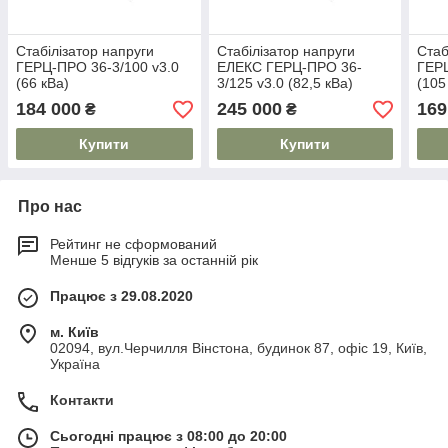
Стабілізатор напруги
Стабілізатор напруги
Стаб
ГЕРЦ-ПРО 36-3/100 v3.0
ЕЛЕКС ГЕРЦ-ПРО 36-
ГЕРЦ
(66 кВа)
3/125 v3.0 (82,5 кВа)
(105
184 000
245 000
169
₴
₴
Купити
Купити
Про нас
Рейтинг не сформований
Менше 5 відгуків за останній рік
Працює з 29.08.2020
м. Київ
02094, вул.Черчилля Вінстона, будинок 87, офіс 19, Київ,
Україна
Контакти
Сьогодні працює з 08:00 до 20:00