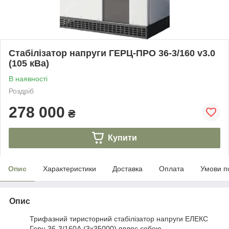
Стабілізатор напруги ГЕРЦ-ПРО 36-3/160 v3.0
(105 кВа)
В наявності
Роздріб
278 000
₴
Купити
Опис
Характеристики
Доставка
Оплата
Умови п
Опис
Трифазний тиристорний
стабілізатор напруги
ЕЛЕКС
Герц 36-3/160А (3x35000) являє собою