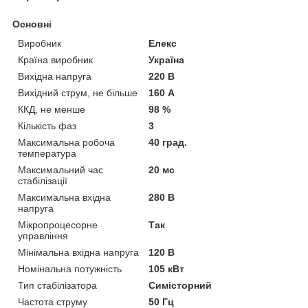
Основні
Виробник
Елекс
Країна виробник
Україна
Вихідна напруга
220 В
Вихідний струм, не більше
160 А
ККД, не менше
98 %
Кількість фаз
3
Максимальна робоча
40 град.
температура
Максимальний час
20 мс
стабілізації
Максимальна вхідна
280 В
напруга
Мікропроцесорне
Так
управління
Мінімальна вхідна напруга
120 В
Номінальна потужність
105 кВт
Тип стабілізатора
Симісторний
Частота струму
50 Гц