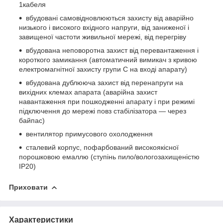
1кабеля
вбудовані самовідновлюються захисту від аварійно
низького і високого вхідного напруги, від заниженої і
завищеної частоти живильної мережі, від перегріву
вбудована неповоротна захист від перевантаження і
короткого замикання (автоматичний вимикач з кривою
електромагнітної захисту групи С на вході апарату)
вбудована дублююча захист від перенапруги на
вихідних клемах апарата (аварійна захист
навантаження при пошкодженні апарату і при режимі
підключення до мережі повз стабілізатора — через
байпас)
вентилятор примусового охолодження
сталевий корпус, пофарбований високоякісної
порошковою емаллю (ступінь пило/вологозахищеністю
IP20)
Приховати
Характеристики