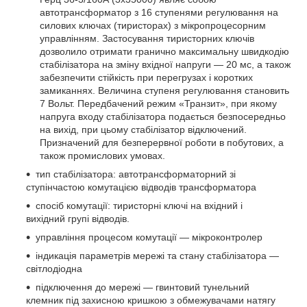
автотрансформатор з 16 ступенями регулювання на
силових ключах (тиристорах) з мікропроцесорним
управлінням. Застосування тиристорних ключів
дозволило отримати гранично максимальну швидкодію
стабілізатора на зміну вхідної напруги ― 20 мс, а також
забезпечити стійкість при перегрузах і коротких
замиканнях. Величина ступеня регулювання становить
7 Вольт. Передбачений режим «Транзит», при якому
напруга входу стабілізатора подається безпосередньо
на вихід, при цьому стабілізатор відключений.
Призначений для безперервної роботи в побутових, а
також промислових умовах.
тип стабілізатора: автотрансформаторний зі
ступінчастою комутацією відводів трансформатора
спосіб комутації: тиристорні ключі на вхідний і
вихідний групі відводів.
управління процесом комутації — мікроконтролер
індикація параметрів мережі та стану стабілізатора —
світлодіодна
підключення до мережі — гвинтовий тунельний
клемник під захисною кришкою з обмежувачами натягу