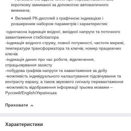
короткому замиканні за допомогою автоматичного
вимикача;
Великий РК-дисплей з графічною індикацією і
розширеним набором параметрів і характеристик:
-одночасна індикація вхідної, вихідної напруги та поточного
завантаження стабілізатора
-індикація вхідного струму, повної потужності, частоти мережі,
температури трансформатора та ключів, номер працюючих
ключів
-індикація даних про час роботи, відключення,
спрацьовування захисту
-побудова графіків напруги та навантаження за добу
-можливість індивідуального налаштування підсвічування та
контрасту екрану, а також звукового сигналу перевантаження
-можливість відображення інформації трьома мовами –
Русский/English/Українська
Приховати
Характеристики