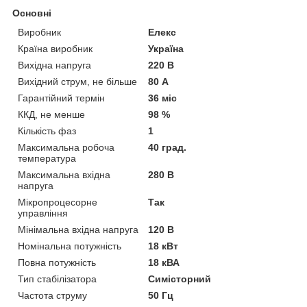
Основні
Виробник
Елекс
Країна виробник
Україна
Вихідна напруга
220 В
Вихідний струм, не більше
80 А
Гарантійний термін
36 міс
ККД, не менше
98 %
Кількість фаз
1
Максимальна робоча
40 град.
температура
Максимальна вхідна
280 В
напруга
Мікропроцесорне
Так
управління
Мінімальна вхідна напруга
120 В
Номінальна потужність
18 кВт
Повна потужність
18 кВА
Тип стабілізатора
Симісторний
Частота струму
50 Гц