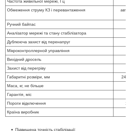
Частота живильної мережі, Гц
Обмеження струму КЗ і перевантаження
авто
ви
Ручний байпас
Аналізатор мережі та стану стабілізатора
Дублююча захист від перенапруг
Мікроконтроллерной управління
Вихідний дросель
Захист від перегріву
Габаритні розміри, мм
242x
Маса, кг, не більше
Гарантія, міс
Пороги відключення
120
Країна виробник
Ук
Підвищена точність стабілізації;