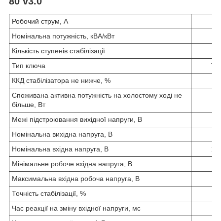
80 v3.0
Робочий струм, А
Номінальна потужність, кВА/кВт
Кількість ступенів стабілізації
Тип ключа
Ти
ККД стабілізатора не нижче, %
Споживана активна потужність на холостому ході не
більше, Вт
Межі підстроювання вихідної напруги, В
Номінальна вихідна напруга, В
Номінальна вхідна напруга, В
150
Мінімальне робоче вхідна напруга, В
Максимальна вхідна робоча напруга, В
Точність стабілізації, %
Час реакції на зміну вхідної напруги, мс