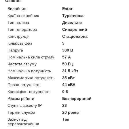
Основні
Виробник
Estar
Країна виробник
Туреччина
Тип палива
Дизельне
Тип генератора
Синхронний
Конструкція
Стаціонарна
Кількість фаз
3
Напруга
380 В
Номінальна сила струму
57 А
Частота струму
50 Гц
Номінальна потужність
31.5 кВт
Максимальна потужність
35 кВт
Повна потужність
44 кВА
Коефіцієнт потужності
0.8
Режим роботи
Безперервний
Ступінь захисту IP
23
Термін служби
20 років
Захист від
Так
перевантаження