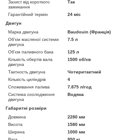
Захист від короткого
Так
замикання
Гарантійний термін
24 міс
Двигун
Марка двигуна
Baudouin (Франція)
Об'єм масляної системи
7.5 л
двигуна
Об'єм паливного бака
125 л
Кількість обертів вала
1500 об/хв
двигуна
Тактность двигуна
Чотиритактний
Кількість циліндрів
4
Споживання палива
7.875 л/год
Система охолодження
Водяна
двигуна
Габаритні розміри
Довжина
2280 мм
Висота
1580 мм
Ширина
1000 мм
Вага
950 кг