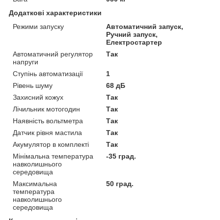
Додаткові характеристики
Режими запуску
Автоматичний запуск,
Ручний запуск,
Електростартер
Автоматичний регулятор
Так
напруги
Ступінь автоматизації
1
Рівень шуму
68 дБ
Захисний кожух
Так
Лічильник мотогодин
Так
Наявність вольтметра
Так
Датчик рівня мастила
Так
Акумулятор в комплекті
Так
Мінімальна температура
-35 град.
навколишнього
середовища
Максимальна
50 град.
температура
навколишнього
середовища