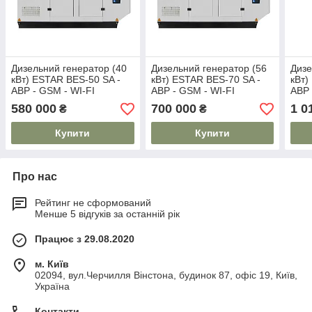
Дизельний генератор (40
Дизельний генератор (56
Дизе
кВт) ESTAR BES-50 SA -
кВт) ESTAR BES-70 SA -
кВт)
АВР - GSM - WI-FI
АВР - GSM - WI-FI
АВР 
580 000
700 000
1 0
₴
₴
Купити
Купити
Про нас
Рейтинг не сформований
Менше 5 відгуків за останній рік
Працює з 29.08.2020
м. Київ
02094, вул.Черчилля Вінстона, будинок 87, офіс 19, Київ,
Україна
Контакти