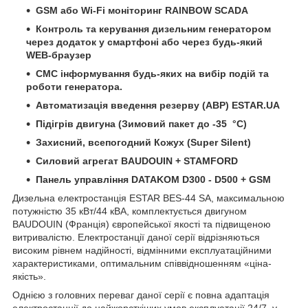
GSM або Wi-Fi моніторинг RAINBOW SCADA
Контроль та керування дизельним генератором
через додаток у смартфоні або через будь-який
WEB-браузер
СМС інформування будь-яких на вибір подій та
роботи генератора.
Автомати
зація
введення резерву (АВР)
ESTAR.UA
Підігрів двигуна (Зимовий пакет до -35 °C)
Захисний, всепогодний Кожух (Super Silent)
Силовий агрегат
BAUDOUIN
+
STAMFORD
Панель управління
DATAKOM D300 - D500 + GSM
Дизельна електростанція ESTAR BES-44 SA, максимальною
потужністю 35 кВт/44 кВА, комплектується двигуном
BAUDOUIN (Франція) європейської якості та підвищеною
витривалістю. Електростанції даної серії відрізняються
високим рівнем надійності, відмінними експлуатаційними
характеристиками, оптимальним співвідношенням «ціна-
якість».
Однією з головних переваг даної серії є повна адаптація
електростанції до найжорсткіших умов експлуатації 24/7, у